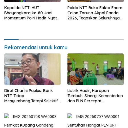
Kapolda NTT: HUT
Polda NTT Buka Fakta Enam
Bhayangkara ke-80 Jadi
Calon Taruna Akpol Panda
Momentum Polri Hadir Nyata
2026, Tegaskan Seluruhnya
untuk Rakyat, Bazar UMKM
Penuhi Syarat Domisili dan
dan Pasar Murah Bangkitkan
Lolos Verifikasi Disdukcapil
Ekonomi Masyarakat
Rekomendasi untuk kamu
Dirut Charlie Paulus: Bank
Listrik Hadir, Harapan
NTT Tetap
Tumbuh: Sinergi Kementerian
Menyumbang,Tetapi Selektif
dan PLN Percepat
Demi Kepentingan
Pembangunan Infrastruktur
Masyarakat
Desa Oelbiteno
Pemkot Kupang Gandeng
Sentuhan Hangat PLN UPT