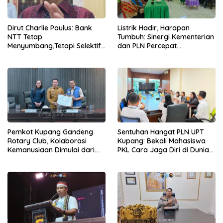
Dirut Charlie Paulus: Bank
Listrik Hadir, Harapan
NTT Tetap
Tumbuh: Sinergi Kementerian
Menyumbang,Tetapi Selektif
dan PLN Percepat
Demi Kepentingan
Pembangunan Infrastruktur
Masyarakat
Desa Oelbiteno
Pemkot Kupang Gandeng
Sentuhan Hangat PLN UPT
Rotary Club, Kolaborasi
Kupang: Bekali Mahasiswa
Kemanusiaan Dimulai dari
PKL Cara Jaga Diri di Dunia
Sanitasi Wujudkan Kota yang
Kerja
Lebih Sehat