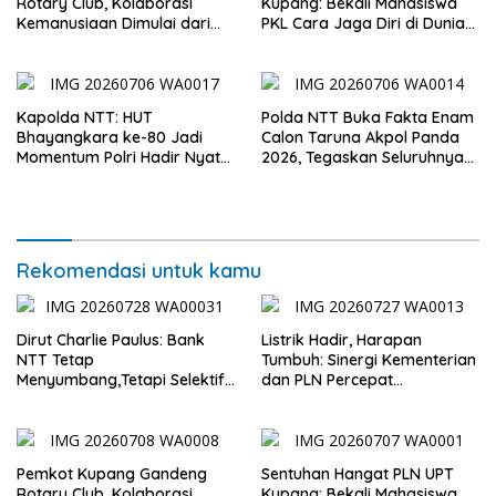
Rotary Club, Kolaborasi
Kupang: Bekali Mahasiswa
Kemanusiaan Dimulai dari
PKL Cara Jaga Diri di Dunia
Sanitasi Wujudkan Kota yang
Kerja
Lebih Sehat
Kapolda NTT: HUT
Polda NTT Buka Fakta Enam
Bhayangkara ke-80 Jadi
Calon Taruna Akpol Panda
Momentum Polri Hadir Nyata
2026, Tegaskan Seluruhnya
untuk Rakyat, Bazar UMKM
Penuhi Syarat Domisili dan
dan Pasar Murah Bangkitkan
Lolos Verifikasi Disdukcapil
Ekonomi Masyarakat
Rekomendasi untuk kamu
Dirut Charlie Paulus: Bank
Listrik Hadir, Harapan
NTT Tetap
Tumbuh: Sinergi Kementerian
Menyumbang,Tetapi Selektif
dan PLN Percepat
Demi Kepentingan
Pembangunan Infrastruktur
Masyarakat
Desa Oelbiteno
Pemkot Kupang Gandeng
Sentuhan Hangat PLN UPT
Rotary Club, Kolaborasi
Kupang: Bekali Mahasiswa