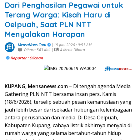
Dari Penghasilan Pegawai untuk
Terang Warga: Kisah Haru di
Oelpuah, Saat PLN NTT
Menyalakan Harapan
MensaNews.Com
|19 Juni 2026 : 9:51 AM
Dibaca 543 Kali |
4 Menit Dibaca
Reporter : Ollchan
KUPANG, Mensanews.com
– Di tengah agenda Media
Gathering PLN NTT bersama insan pers, Kamis
(18/6/2026), terselip sebuah pesan kemanusiaan yang
jauh lebih besar dari sekadar hubungan kelembagaan
antara perusahaan dan media. Di Desa Oelpuah,
Kabupaten Kupang, cahaya listrik akhirnya menyala di
rumah warga yang selama bertahun-tahun hidup