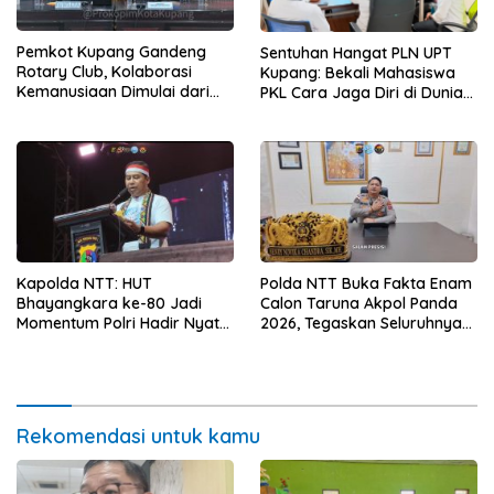
Pemkot Kupang Gandeng
Sentuhan Hangat PLN UPT
Rotary Club, Kolaborasi
Kupang: Bekali Mahasiswa
Kemanusiaan Dimulai dari
PKL Cara Jaga Diri di Dunia
Sanitasi Wujudkan Kota yang
Kerja
Lebih Sehat
Kapolda NTT: HUT
Polda NTT Buka Fakta Enam
Bhayangkara ke-80 Jadi
Calon Taruna Akpol Panda
Momentum Polri Hadir Nyata
2026, Tegaskan Seluruhnya
untuk Rakyat, Bazar UMKM
Penuhi Syarat Domisili dan
dan Pasar Murah Bangkitkan
Lolos Verifikasi Disdukcapil
Ekonomi Masyarakat
Rekomendasi untuk kamu