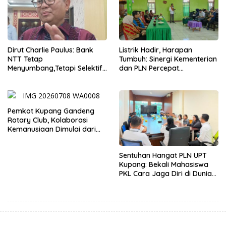
Dirut Charlie Paulus: Bank
Listrik Hadir, Harapan
NTT Tetap
Tumbuh: Sinergi Kementerian
Menyumbang,Tetapi Selektif
dan PLN Percepat
Demi Kepentingan
Pembangunan Infrastruktur
Masyarakat
Desa Oelbiteno
Pemkot Kupang Gandeng
Rotary Club, Kolaborasi
Kemanusiaan Dimulai dari
Sanitasi Wujudkan Kota yang
Lebih Sehat
Sentuhan Hangat PLN UPT
Kupang: Bekali Mahasiswa
PKL Cara Jaga Diri di Dunia
Kerja