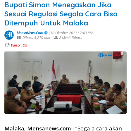
Bupati Simon Menegaskan Jika
Sesuai Regulasi Segala Cara Bisa
Ditempuh Untuk Malaka
MensaNews.Com
|18 Oktober 2021 : 7:43 PM
Dibaca 5,210 Kali |
2 Menit Dibaca
Editor: Oll
Malaka, Mensanews.com
– “Segala cara akan