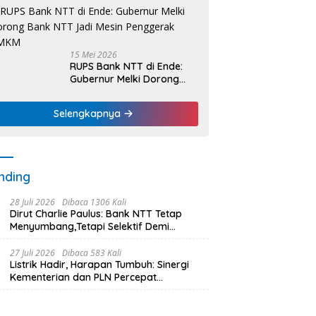
Nelayan Dapat Nafas
Baru
15 Mei 2026
RUPS Bank NTT di Ende:
Gubernur Melki Dorong
Bank NTT Jadi Mesin
Penggerak UMKM
Selengkapnya
nding
28 Juli 2026
Dibaca 1306 Kali
Dirut Charlie Paulus: Bank NTT Tetap
Menyumbang,Tetapi Selektif Demi
Kepentingan Masyarakat
27 Juli 2026
Dibaca 583 Kali
Listrik Hadir, Harapan Tumbuh: Sinergi
Kementerian dan PLN Percepat
Pembangunan Infrastruktur Desa
Oelbiteno