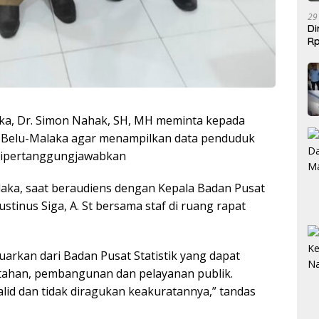
29
Di
Rp
Be
aka, Dr. Simon Nahak, SH, MH meminta kepada
n Belu-Malaka agar menampilkan data penduduk
t dipertanggungjawabkan
laka, saat beraudiens dengan Kepala Badan Pusat
stinus Siga, A. St bersama staf di ruang rapat
uarkan dari Badan Pusat Statistik yang dapat
tahan, pembangunan dan pelayanan publik.
alid dan tidak diragukan keakuratannya,” tandas