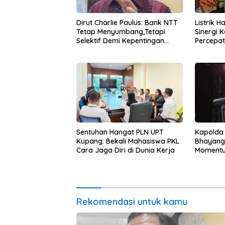
Dirut Charlie Paulus: Bank NTT
Listrik 
Tetap Menyumbang,Tetapi
Sinergi 
Selektif Demi Kepentingan
Percepa
Masyarakat
Infrastr
Kapolda
Sentuhan Hangat PLN UPT
Bhayang
Kupang: Bekali Mahasiswa PKL
Momentum
Cara Jaga Diri di Dunia Kerja
untuk Ra
Pasar Mu
Ekonomi
Rekomendasi untuk kamu