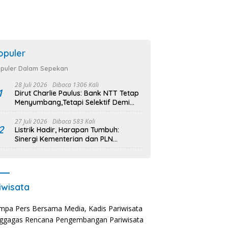
opuler
puler Dalam Sepekan
28 Juli 2026
Dibaca 1306 Kali
1
Dirut Charlie Paulus: Bank NTT Tetap
Menyumbang,Tetapi Selektif Demi
Kepentingan Masyarakat
27 Juli 2026
Dibaca 583 Kali
2
Listrik Hadir, Harapan Tumbuh:
Sinergi Kementerian dan PLN
Percepat Pembangunan Infrastruktur
Desa Oelbiteno
iwisata