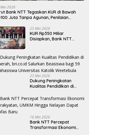
 Mei 2026
rut Bank NTT Tegaskan KUR di Bawah
100 Juta Tanpa Agunan, Penilaian
rdasarkan Kelayakan Usaha
25 Mei 2026
KUR Rp350 Miliar
Disiapkan, Bank NTT
Target Jadi Penopang
Utama Ekonomi Rakyat
23 Mei 2026
Dukung Peningkatan
Kualitas Pendidikan di
Daerah, bri.co.id Salurkan
Beasiswa bagi 59
Mahasiswa Universitas
Katolik Weetebula
16 Mei 2026
Bank NTT Percepat
Transformasi Ekonomi
Kerakyatan, UMKM Hingga