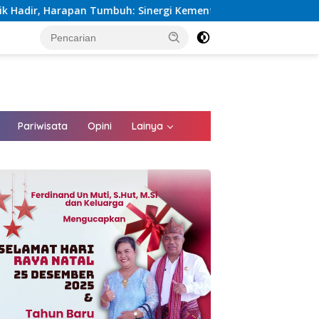
nergi Kementerian dan PLN Percepat Pembangunan Infrastruktur
tutup
Pariwisata
Opini
Lainya