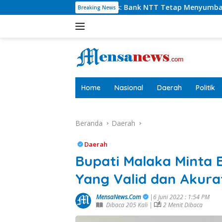
Langsung
aulus: Bank NTT Tetap Menyumbang,Tetapi Selektif Demi Kepen
Breaking News
ke
konten
tutup
Home
Nasional
Daerah
Politik
Beranda
Daerah
Daerah
Bupati Malaka Minta
Yang Valid dan Akura
MensaNews.Com
|6 Juni 2022 : 1:54 PM
Dibaca 205 Kali |
2 Menit Dibaca