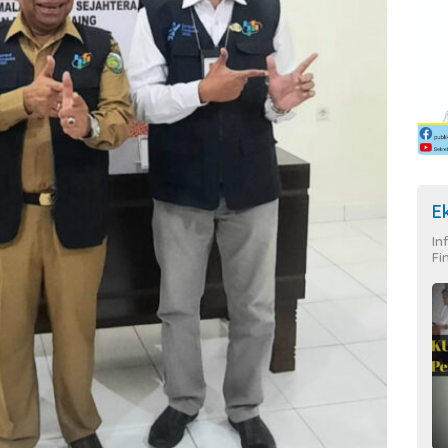
E
In
Fi