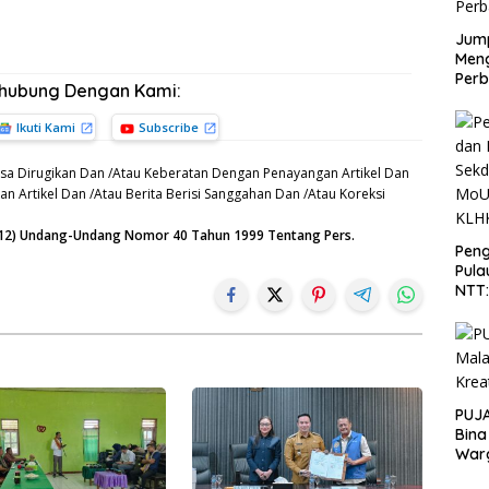
Jump
Men
Perb
rhubung Dengan Kami:
Ikuti Kami
Subscribe
sa Dirugikan Dan /Atau Keberatan Dengan Penayangan Artikel Dan
n Artikel Dan /Atau Berita Berisi Sanggahan Dan /Atau Koreksi
n (12) Undang-Undang Nomor 40 Tahun 1999 Tentang Pers.
Peng
Pula
NTT
PT 
KLH
PUJA
Bina
War