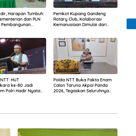
Hadir, Harapan Tumbuh:
Pemkot Kupang Gandeng
Kementerian dan PLN
Rotary Club, Kolaborasi
t Pembangunan
Kemanusiaan Dimulai dari
uktur Desa Oelbiteno
Sanitasi Wujudkan Kota yang
Lebih Sehat
 NTT: HUT
Polda NTT Buka Fakta Enam
kara ke-80 Jadi
Calon Taruna Akpol Panda
 Polri Hadir Nyata
2026, Tegaskan Seluruhnya
kyat, Bazar UMKM dan
Penuhi Syarat Domisili dan
rah Bangkitkan
Lolos Verifikasi Disdukcapil
 Masyarakat