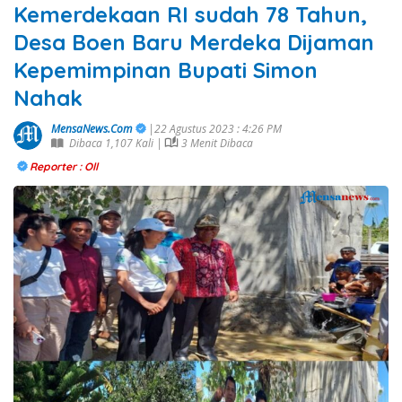
Kemerdekaan RI sudah 78 Tahun,
Desa Boen Baru Merdeka Dijaman
Kepemimpinan Bupati Simon
Nahak
MensaNews.Com
|22 Agustus 2023 : 4:26 PM
Dibaca 1,107 Kali |
3 Menit Dibaca
Reporter : Oll