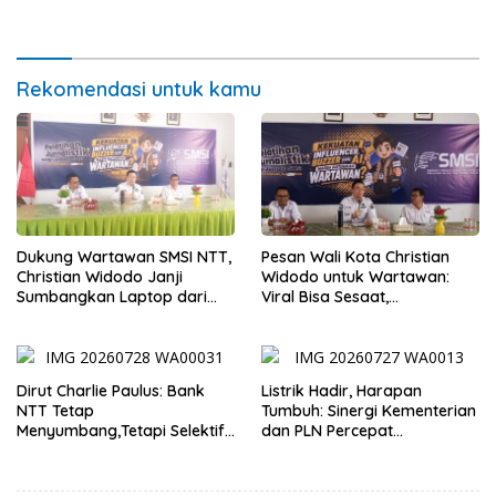
Lebih Sehat
Rekomendasi untuk kamu
Dukung Wartawan SMSI NTT,
Pesan Wali Kota Christian
Christian Widodo Janji
Widodo untuk Wartawan:
Sumbangkan Laptop dari
Viral Bisa Sesaat,
Dana Pribadi
Kepercayaan Bertahan
Lama
Dirut Charlie Paulus: Bank
Listrik Hadir, Harapan
NTT Tetap
Tumbuh: Sinergi Kementerian
Menyumbang,Tetapi Selektif
dan PLN Percepat
Demi Kepentingan
Pembangunan Infrastruktur
Masyarakat
Desa Oelbiteno