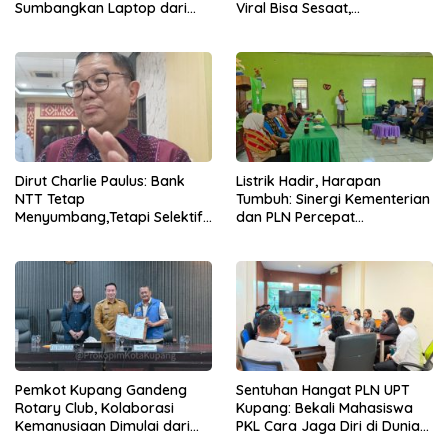
Sumbangkan Laptop dari
Viral Bisa Sesaat,
Dana Pribadi
Kepercayaan Bertahan
Lama
Dirut Charlie Paulus: Bank
Listrik Hadir, Harapan
NTT Tetap
Tumbuh: Sinergi Kementerian
Menyumbang,Tetapi Selektif
dan PLN Percepat
Demi Kepentingan
Pembangunan Infrastruktur
Masyarakat
Desa Oelbiteno
Pemkot Kupang Gandeng
Sentuhan Hangat PLN UPT
Rotary Club, Kolaborasi
Kupang: Bekali Mahasiswa
Kemanusiaan Dimulai dari
PKL Cara Jaga Diri di Dunia
Sanitasi Wujudkan Kota yang
Kerja