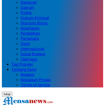
Nasional
Daerah
Politik
Hukum Kriminal
Ekonomi Bisnis
Kesehatan
Pendidikan
Pariwisata
Opini
Internasional
Sosial Budaya
Olahraga
Tag Populer
Tentang Kami
Redaksi
Kebijakan Privasi
Terms of Service
tutup