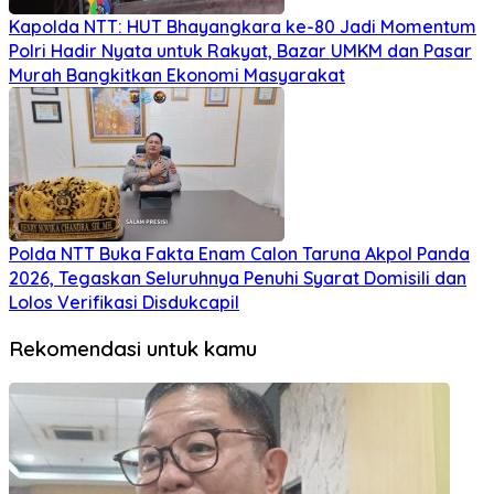
Kapolda NTT: HUT Bhayangkara ke-80 Jadi Momentum
Polri Hadir Nyata untuk Rakyat, Bazar UMKM dan Pasar
Murah Bangkitkan Ekonomi Masyarakat
Polda NTT Buka Fakta Enam Calon Taruna Akpol Panda
2026, Tegaskan Seluruhnya Penuhi Syarat Domisili dan
Lolos Verifikasi Disdukcapil
Rekomendasi untuk kamu