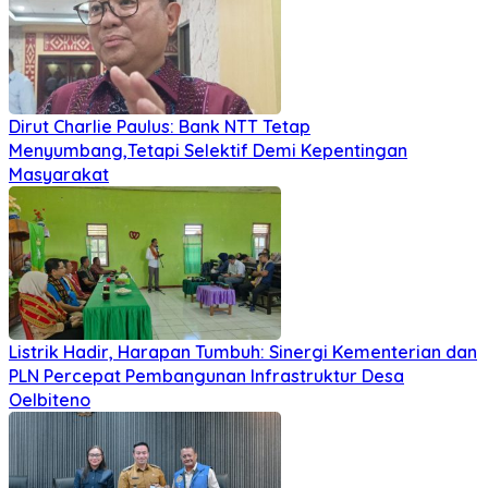
Dirut Charlie Paulus: Bank NTT Tetap
Menyumbang,Tetapi Selektif Demi Kepentingan
Masyarakat
Listrik Hadir, Harapan Tumbuh: Sinergi Kementerian dan
PLN Percepat Pembangunan Infrastruktur Desa
Oelbiteno