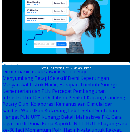
Breaking News
Scroll Ke Bawah Untuk Melanjutkan
Dirut Charlie Paulus: Bank NTT Tetap
Menyumbang,Tetapi Selektif Demi Kepentingan
Masyarakat
Listrik Hadir, Harapan Tumbuh: Sinergi
Kementerian dan PLN Percepat Pembangunan
Infrastruktur Desa Oelbiteno
Pemkot Kupang Gandeng
Rotary Club, Kolaborasi Kemanusiaan Dimulai dari
Sanitasi Wujudkan Kota yang Lebih Sehat
Sentuhan
Hangat PLN UPT Kupang: Bekali Mahasiswa PKL Cara
Jaga Diri di Dunia Kerja
Kapolda NTT: HUT Bhayangkara
ke-80 Jadi Momentum Polri Hadir Nyata untuk Rakyat,