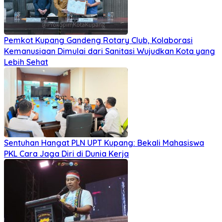
Pemkot Kupang Gandeng Rotary Club, Kolaborasi
Kemanusiaan Dimulai dari Sanitasi Wujudkan Kota yang
Lebih Sehat
Sentuhan Hangat PLN UPT Kupang: Bekali Mahasiswa
PKL Cara Jaga Diri di Dunia Kerja