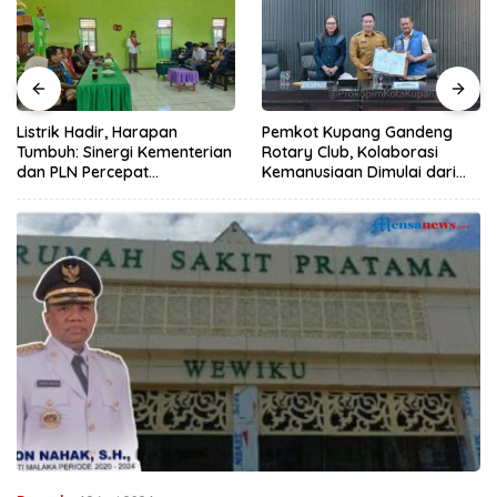
Listrik Hadir, Harapan
Pemkot Kupang Gandeng
Tumbuh: Sinergi Kementerian
Rotary Club, Kolaborasi
dan PLN Percepat
Kemanusiaan Dimulai dari
Pembangunan Infrastruktur
Sanitasi Wujudkan Kota yang
Desa Oelbiteno
Lebih Sehat