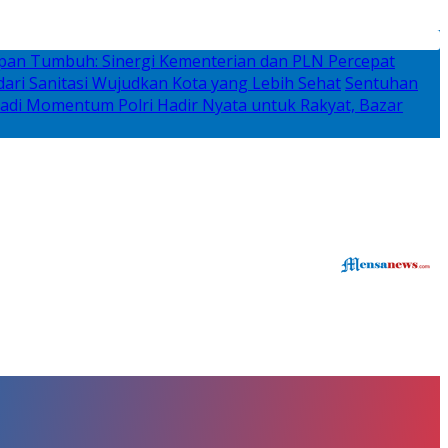
rapan Tumbuh: Sinergi Kementerian dan PLN Percepat
ari Sanitasi Wujudkan Kota yang Lebih Sehat
Sentuhan
adi Momentum Polri Hadir Nyata untuk Rakyat, Bazar