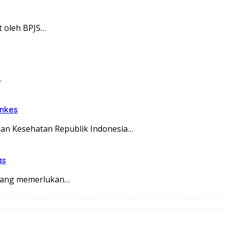
t oleh BPJS…
…
enkes
an Kesehatan Republik Indonesia…
as
 yang memerlukan…