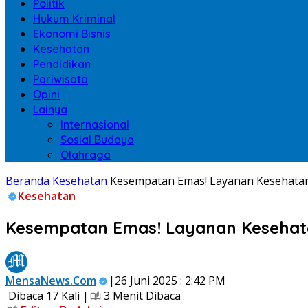
Politik
Hukum Kriminal
Ekonomi Bisnis
Kesehatan
Pendidikan
Pariwisata
Opini
Lainya
Internasional
Sosial Budaya
Olahraga
Beranda
Kesehatan
Kesempatan Emas! Layanan Kesehatan 
Kesehatan
Kesempatan Emas! Layanan Kesehata
MensaNews.Com
|26 Juni 2025 : 2:42 PM
Dibaca 17 Kali |
3 Menit Dibaca