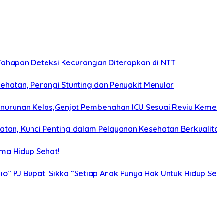
ahapan Deteksi Kecurangan Diterapkan di NTT
ehatan, Perangi Stunting dan Penyakit Menular
 Penurunan Kelas,Genjot Pembenahan ICU Sesuai Reviu Kem
atan, Kunci Penting dalam Pelayanan Kesehatan Berkualit
ama Hidup Sehat!
io” PJ Bupati Sikka “Setiap Anak Punya Hak Untuk Hidup Se