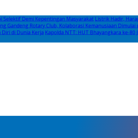
i Selektif Demi Kepentingan Masyarakat
Listrik Hadir, Ha
g Gandeng Rotary Club, Kolaborasi Kemanusiaan Dimulai d
iri di Dunia Kerja
Kapolda NTT: HUT Bhayangkara ke-80 J