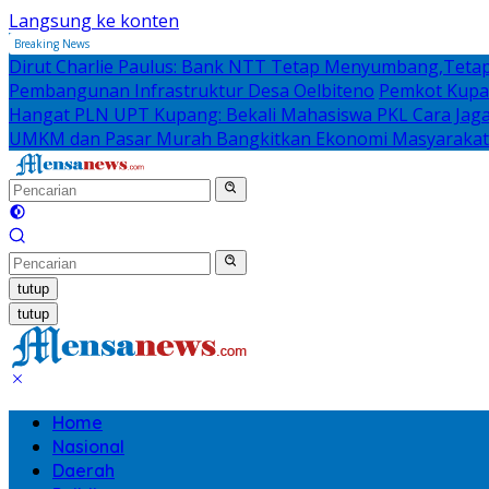
Langsung ke konten
Breaking News
Dirut Charlie Paulus: Bank NTT Tetap Menyumbang,Tetap
Pembangunan Infrastruktur Desa Oelbiteno
Pemkot Kupan
Hangat PLN UPT Kupang: Bekali Mahasiswa PKL Cara Jaga D
UMKM dan Pasar Murah Bangkitkan Ekonomi Masyarakat
tutup
tutup
Home
Nasional
Daerah