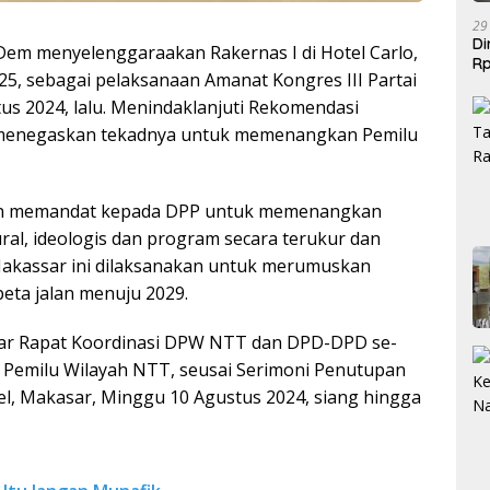
29
Di
Dem menyelenggaraakan Rakernas I di Hotel Carlo,
Rp
25, sebagai pelaksanaan Amanat Kongres III Partai
Be
s 2024, lalu. Menindaklanjuti Rekomendasi
menegaskan tekadnya untuk memenangkan Pemilu
kan memandat kepada DPP untuk memenangkan
ural, ideologis dan program secara terukur dan
 Makassar ini dilaksanakan untuk merumuskan
eta jalan menuju 2029.
r Rapat Koordinasi DPW NTT dan DPD-DPD se-
emilu Wilayah NTT, seusai Serimoni Penutupan
el, Makasar, Minggu 10 Agustus 2024, siang hingga