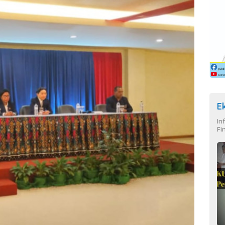
E
In
Fi