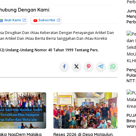
rhubung Dengan Kami:
Jump
Men
Ikuti Kami
Subscribe
Perb
sa Dirugikan Dan /Atau Keberatan Dengan Penayangan Artikel Dan
n Artikel Dan /Atau Berita Berisi Sanggahan Dan /Atau Koreksi
n (12) Undang-Undang Nomor 40 Tahun 1999 Tentang Pers.
Peng
Pula
NTT
PT 
KLH
PUJA
Bina
War
raksi NasDem Malaka
Reses 2026 di Desa Motaulun,