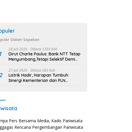
opuler
puler Dalam Sepekan
28 Juli 2026
Dibaca 1203 Kali
1
Dirut Charlie Paulus: Bank NTT Tetap
Menyumbang,Tetapi Selektif Demi
Kepentingan Masyarakat
27 Juli 2026
Dibaca 583 Kali
2
Listrik Hadir, Harapan Tumbuh:
Sinergi Kementerian dan PLN
Percepat Pembangunan Infrastruktur
Desa Oelbiteno
iwisata