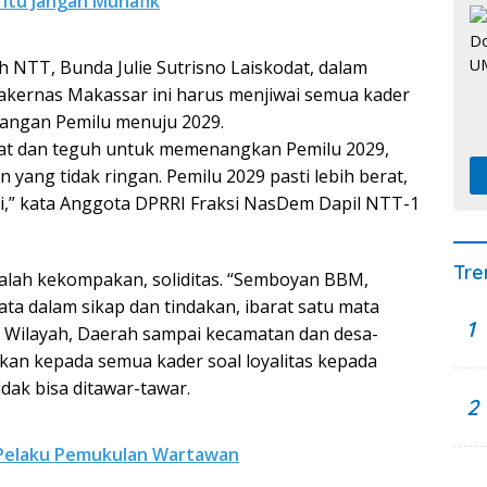
 Itu Jangan Munafik
 NTT, Bunda Julie Sutrisno Laiskodat, dalam
akernas Makassar ini harus menjiwai semua kader
angan Pemilu menuju 2029.
uat dan teguh untuk memenangkan Pemilu 2029,
yang tidak ringan. Pemilu 2029 pasti lebih berat,
api,” kata Anggota DPRRI Fraksi NasDem Dapil NTT-1
Tre
dalah kekompakan, soliditas. “Semboyan BBM,
a dalam sikap dan tindakan, ibarat satu mata
1
t, Wilayah, Daerah sampai kecamatan dan desa-
kan kepada semua kader soal loyalitas kepada
idak bisa ditawar-tawar.
2
Pelaku Pemukulan Wartawan