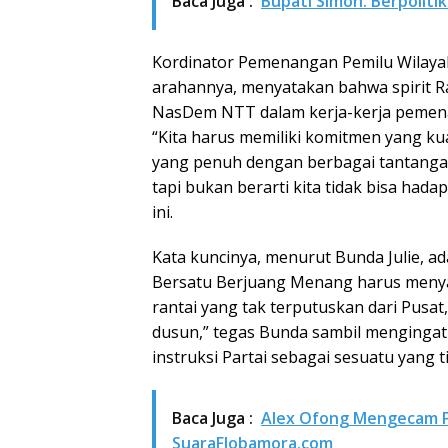
Baca Juga :
Bupati Simon: Berpolitik
Kordinator Pemenangan Pemilu Wilayah
arahannya, menyatakan bahwa spirit R
NasDem NTT dalam kerja-kerja pemen
“Kita harus memiliki komitmen yang k
yang penuh dengan berbagai tantangan 
tapi bukan berarti kita tidak bisa had
ini.
Kata kuncinya, menurut Bunda Julie, a
Bersatu Berjuang Menang harus menyat
rantai yang tak terputuskan dari Pusa
dusun,” tegas Bunda sambil mengingat
instruksi Partai sebagai sesuatu yang t
Baca Juga :
Alex Ofong Mengecam 
SuaraFlobamora.com