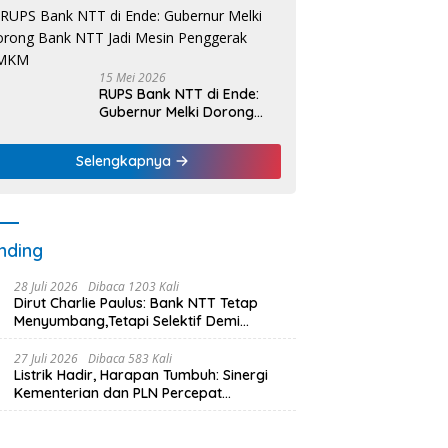
Nelayan Dapat Nafas
Baru
15 Mei 2026
RUPS Bank NTT di Ende:
Gubernur Melki Dorong
Bank NTT Jadi Mesin
Penggerak UMKM
Selengkapnya
nding
28 Juli 2026
Dibaca 1203 Kali
Dirut Charlie Paulus: Bank NTT Tetap
Menyumbang,Tetapi Selektif Demi
Kepentingan Masyarakat
27 Juli 2026
Dibaca 583 Kali
Listrik Hadir, Harapan Tumbuh: Sinergi
Kementerian dan PLN Percepat
Pembangunan Infrastruktur Desa
Oelbiteno