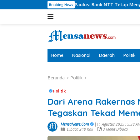
Langsung
ie Paulus: Bank NTT Tetap Menyumbang,Tetapi Selektif Demi K
Breaking News
ke
konten
tutup
Home
Nasional
Daerah
Politik
Beranda
Politik
Politik
Dari Arena Rakernas
Tegaskan Tekad Mem
MensaNews.Com
|11 Agustus 2025 : 5:38 
Dibaca 248 Kali |
3 Menit Dibaca