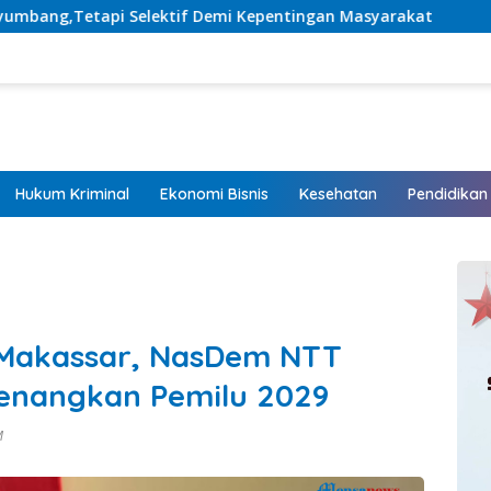
epentingan Masyarakat
Listrik Hadir, Harapan Tumbuh
Hukum Kriminal
Ekonomi Bisnis
Kesehatan
Pendidikan
 Makassar, NasDem NTT
enangkan Pemilu 2029
AM