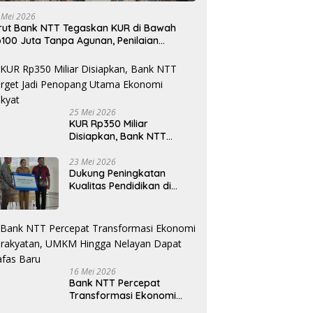
 Mei 2026
rut Bank NTT Tegaskan KUR di Bawah
100 Juta Tanpa Agunan, Penilaian
rdasarkan Kelayakan Usaha
25 Mei 2026
KUR Rp350 Miliar
Disiapkan, Bank NTT
Target Jadi Penopang
Utama Ekonomi Rakyat
23 Mei 2026
Dukung Peningkatan
Kualitas Pendidikan di
Daerah, bri.co.id Salurkan
Beasiswa bagi 59
Mahasiswa Universitas
Katolik Weetebula
16 Mei 2026
Bank NTT Percepat
Transformasi Ekonomi
Kerakyatan, UMKM Hingga