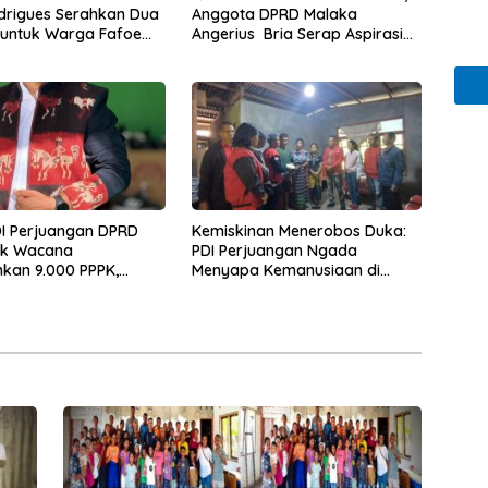
drigues Serahkan Dua
Anggota DPRD Malaka
untuk Warga Fafoe
Angerius Bria Serap Aspirasi
’ain
Warga Demi Pembangunan
Merata
DI Perjuangan DPRD
Kemiskinan Menerobos Duka:
ak Wacana
PDI Perjuangan Ngada
kan 9.000 PPPK,
Menyapa Kemanusiaan di
kan Ancaman Krisis
Naruwolo
n Publik