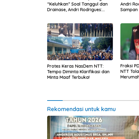
“Keluhkan” Soal Tanggul dan
Andri Ro
Drainase, Andri Rodrigues:
Sampan 
Kampung Tidak Boleh Terus
dan Mota
Jadi Langganan Banjir
Fraksi P
Protes Keras NasDem NTT:
NTT Tol
Tempo Diminta Klarifikasi dan
Merumah
Minta Maaf Terbuka!
Peringat
Pelayana
Rekomendasi untuk kamu