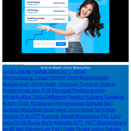
Breaking News
Scroll Ke Bawah Untuk Melanjutkan
Dirut Charlie Paulus: Bank NTT Tetap
Menyumbang,Tetapi Selektif Demi Kepentingan
Masyarakat
Listrik Hadir, Harapan Tumbuh: Sinergi
Kementerian dan PLN Percepat Pembangunan
Infrastruktur Desa Oelbiteno
Pemkot Kupang Gandeng
Rotary Club, Kolaborasi Kemanusiaan Dimulai dari
Sanitasi Wujudkan Kota yang Lebih Sehat
Sentuhan
Hangat PLN UPT Kupang: Bekali Mahasiswa PKL Cara
Jaga Diri di Dunia Kerja
Kapolda NTT: HUT Bhayangkara
ke-80 Jadi Momentum Polri Hadir Nyata untuk Rakyat,