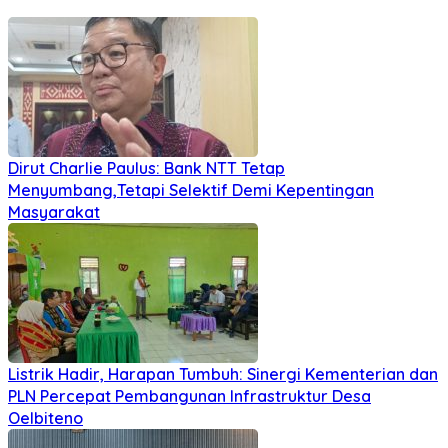
Dirut Charlie Paulus: Bank NTT Tetap
Menyumbang,Tetapi Selektif Demi Kepentingan
Masyarakat
Listrik Hadir, Harapan Tumbuh: Sinergi Kementerian dan
PLN Percepat Pembangunan Infrastruktur Desa
Oelbiteno