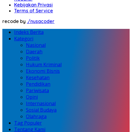
Kebijakan Privasi
Terms of Service
recode by
./nusacoder
Indeks Berita
Kategori
Nasional
Daerah
Politik
Hukum Kriminal
Ekonomi Bisnis
Kesehatan
Pendidikan
Pariwisata
Opini
Internasional
Sosial Budaya
Olahraga
Tag Populer
Tentang Kami