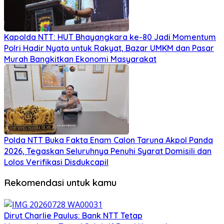
Kapolda NTT: HUT Bhayangkara ke-80 Jadi Momentum
Polri Hadir Nyata untuk Rakyat, Bazar UMKM dan Pasar
Murah Bangkitkan Ekonomi Masyarakat
Polda NTT Buka Fakta Enam Calon Taruna Akpol Panda
2026, Tegaskan Seluruhnya Penuhi Syarat Domisili dan
Lolos Verifikasi Disdukcapil
Rekomendasi untuk kamu
Dirut Charlie Paulus: Bank NTT Tetap