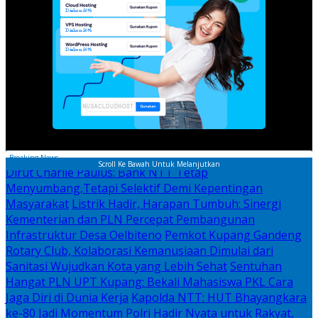
Breaking News
Scroll Ke Bawah Untuk Melanjutkan
Dirut Charlie Paulus: Bank NTT Tetap
Menyumbang,Tetapi Selektif Demi Kepentingan
Masyarakat
Listrik Hadir, Harapan Tumbuh: Sinergi
Kementerian dan PLN Percepat Pembangunan
Infrastruktur Desa Oelbiteno
Pemkot Kupang Gandeng
Rotary Club, Kolaborasi Kemanusiaan Dimulai dari
Sanitasi Wujudkan Kota yang Lebih Sehat
Sentuhan
Hangat PLN UPT Kupang: Bekali Mahasiswa PKL Cara
Jaga Diri di Dunia Kerja
Kapolda NTT: HUT Bhayangkara
ke-80 Jadi Momentum Polri Hadir Nyata untuk Rakyat,