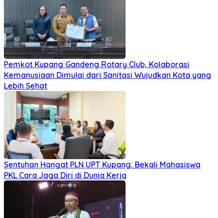
Pemkot Kupang Gandeng Rotary Club, Kolaborasi
Kemanusiaan Dimulai dari Sanitasi Wujudkan Kota yang
Lebih Sehat
Sentuhan Hangat PLN UPT Kupang: Bekali Mahasiswa
PKL Cara Jaga Diri di Dunia Kerja