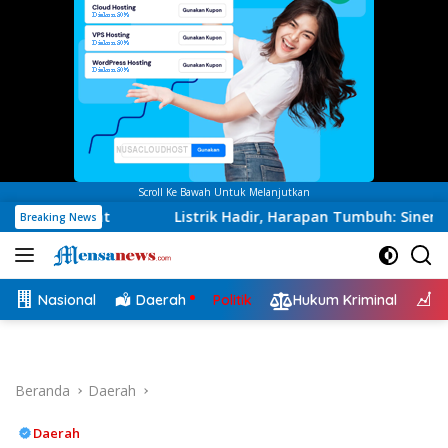
Scroll Ke Bawah Untuk Melanjutkan
Listrik Hadir, Harapan Tumbuh: Sinergi Kementerian 
Breaking News
Nasional
Daerah
Politik
Hukum Kriminal
E
Beranda
Daerah
Daerah