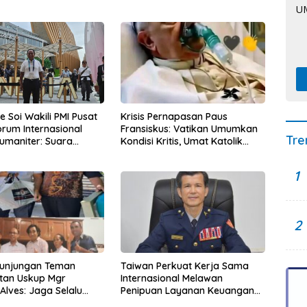
e Soi Wakili PMI Pusat
Krisis Pernapasan Paus
rum Internasional
Fransiskus: Vatikan Umumkan
Tre
umaniter: Suara
Kondisi Kritis, Umat Katolik
aan dari Asia
Diharap Doakan
a Menggema di Dunia
Kesembuhannya
1
2
Kunjungan Teman
Taiwan Perkuat Kerja Sama
tan Uskup Mgr
Internasional Melawan
Alves: Jaga Selalu
Penipuan Layanan Keuangan
kkan dan
Digital