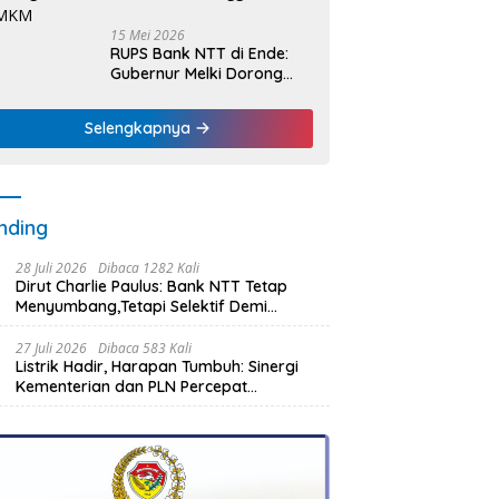
15 Mei 2026
RUPS Bank NTT di Ende:
Gubernur Melki Dorong
Bank NTT Jadi Mesin
Penggerak UMKM
Selengkapnya
nding
28 Juli 2026
Dibaca 1282 Kali
Dirut Charlie Paulus: Bank NTT Tetap
Menyumbang,Tetapi Selektif Demi
Kepentingan Masyarakat
27 Juli 2026
Dibaca 583 Kali
Listrik Hadir, Harapan Tumbuh: Sinergi
Kementerian dan PLN Percepat
Pembangunan Infrastruktur Desa
Oelbiteno