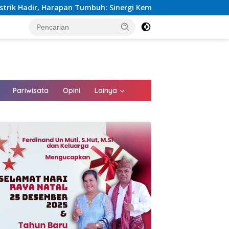
uh: Sinergi Kementerian dan PLN Percepat Pembangunan Infrast
tutup
Pariwisata
Opini
Lainya