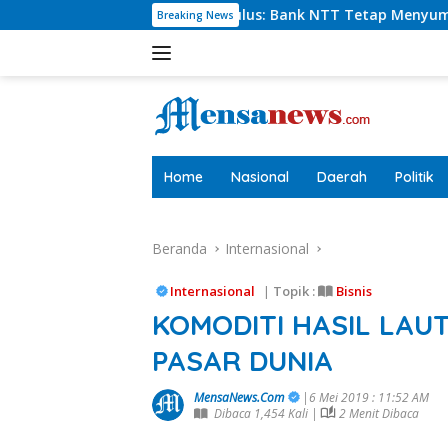
Langsung
rlie Paulus: Bank NTT Tetap Menyumbang,Tetapi Selektif Demi
Breaking News
ke
konten
tutup
Home
Nasional
Daerah
Politik
Beranda
Internasional
Internasional
|
Topik :
Bisnis
KOMODITI HASIL LAU
PASAR DUNIA
MensaNews.Com
|6 Mei 2019 : 11:52 AM
Dibaca 1,454 Kali |
2 Menit Dibaca