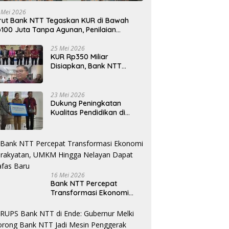
 Mei 2026
rut Bank NTT Tegaskan KUR di Bawah
100 Juta Tanpa Agunan, Penilaian
rdasarkan Kelayakan Usaha
25 Mei 2026
KUR Rp350 Miliar
Disiapkan, Bank NTT
Target Jadi Penopang
Utama Ekonomi Rakyat
23 Mei 2026
Dukung Peningkatan
Kualitas Pendidikan di
Daerah, bri.co.id Salurkan
Beasiswa bagi 59
Mahasiswa Universitas
Katolik Weetebula
16 Mei 2026
Bank NTT Percepat
Transformasi Ekonomi
Kerakyatan, UMKM Hingga
Nelayan Dapat Nafas
Baru