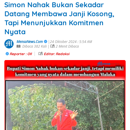
Simon Nahak Bukan Sekadar
Datang Membawa Janji Kosong,
Tapi Menunjukkan Komitmen
Nyata
MensaNews.Com
|24 Oktober 2024 : 5:54 AM
Dibaca 382 Kali |
2 Menit Dibaca
Reporter : Oll
Editor: Redaksi