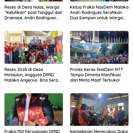
Reses di Desa Naas, Warga
Ketua Fraksi NasDem Malaka
“Keluhkan” Soal Tanggul dan
Andri Rodrigues Serahkan
Drainase, Andri Rodrigues:
Dua Sampan untuk Warga
Kampung Tidak Boleh Terus
Fafoe dan Mota’ain
Jadi Langganan Banjir
Reses 2026 di Desa
Protes Keras NasDem NTT:
Motaulun, Anggota DPRD
Tempo Diminta Klarifikasi
Malaka Angerius Bria Serap
dan Minta Maaf Terbuka!
Aspirasi Warga Demi
Pembangunan Merata
Fraksi PDI Perjuangan DPRD
Kemiskinan Menerobos Duka: