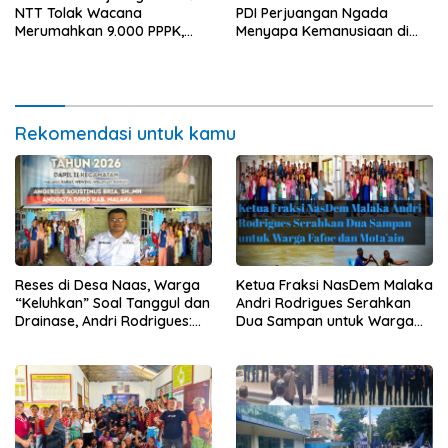
NTT Tolak Wacana
PDI Perjuangan Ngada
Merumahkan 9.000 PPPK,
Menyapa Kemanusiaan di
Peringatkan Ancaman Krisis
Naruwolo
Pelayanan Publik
Rekomendasi untuk kamu
Reses di Desa Naas, Warga
Ketua Fraksi NasDem Malaka
“Keluhkan” Soal Tanggul dan
Andri Rodrigues Serahkan
Drainase, Andri Rodrigues:
Dua Sampan untuk Warga
Kampung Tidak Boleh Terus
Fafoe dan Mota’ain
Jadi Langganan Banjir