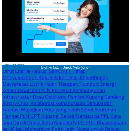
Breaking News
Scroll Ke Bawah Untuk Melanjutkan
Dirut Charlie Paulus: Bank NTT Tetap
Menyumbang,Tetapi Selektif Demi Kepentingan
Masyarakat
Listrik Hadir, Harapan Tumbuh: Sinergi
Kementerian dan PLN Percepat Pembangunan
Infrastruktur Desa Oelbiteno
Pemkot Kupang Gandeng
Rotary Club, Kolaborasi Kemanusiaan Dimulai dari
Sanitasi Wujudkan Kota yang Lebih Sehat
Sentuhan
Hangat PLN UPT Kupang: Bekali Mahasiswa PKL Cara
Jaga Diri di Dunia Kerja
Kapolda NTT: HUT Bhayangkara
ke-80 Jadi Momentum Polri Hadir Nyata untuk Rakyat,