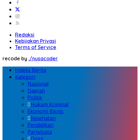
Redaksi
Kebijakan Privasi
Terms of Service
recode by
./nusacoder
Indeks Berita
Kategori
Nasional
Daerah
Politik
Hukum Kriminal
Ekonomi Bisnis
Kesehatan
Pendidikan
Pariwisata
Opini