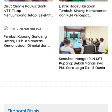
Dirut Charlie Paulus: Bank
Listrik Hadir, Harapan
NTT Tetap
Tumbuh: Sinergi Kementerian
Menyumbang,Tetapi Selektif
dan PLN Percepat
Demi Kepentingan
Pembangunan Infrastruktur
Masyarakat
Desa Oelbiteno
Pemkot Kupang Gandeng
Rotary Club, Kolaborasi
Kemanusiaan Dimulai dari
Sanitasi Wujudkan Kota yang
Lebih Sehat
Sentuhan Hangat PLN UPT
Kupang: Bekali Mahasiswa
PKL Cara Jaga Diri di Dunia
Kerja
Ekonomi Bisnis