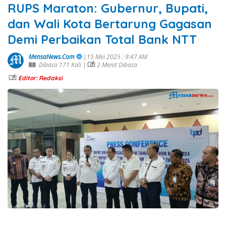
RUPS Maraton: Gubernur, Bupati,
dan Wali Kota Bertarung Gagasan
Demi Perbaikan Total Bank NTT
MensaNews.Com
|15 Mei 2025 : 9:47 AM
Dibaca 171 Kali |
2 Menit Dibaca
Editor: Redaksi