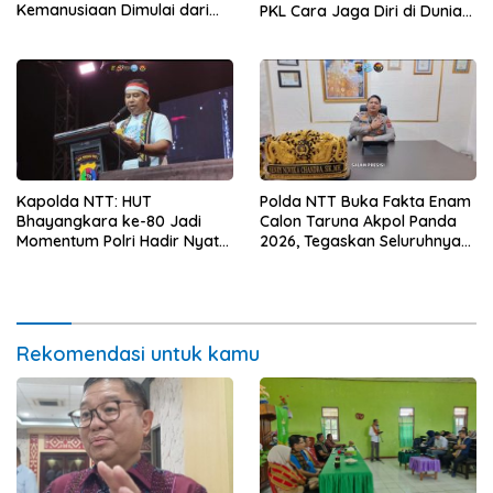
Kemanusiaan Dimulai dari
PKL Cara Jaga Diri di Dunia
Sanitasi Wujudkan Kota yang
Kerja
Lebih Sehat
Kapolda NTT: HUT
Polda NTT Buka Fakta Enam
Bhayangkara ke-80 Jadi
Calon Taruna Akpol Panda
Momentum Polri Hadir Nyata
2026, Tegaskan Seluruhnya
untuk Rakyat, Bazar UMKM
Penuhi Syarat Domisili dan
dan Pasar Murah Bangkitkan
Lolos Verifikasi Disdukcapil
Ekonomi Masyarakat
Rekomendasi untuk kamu