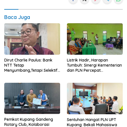
Baca Juga
Dirut Charlie Paulus: Bank
Listrik Hadir, Harapan
NTT Tetap
Tumbuh: Sinergi Kementerian
Menyumbang,Tetapi Selektif
dan PLN Percepat
Demi Kepentingan
Pembangunan Infrastruktur
Masyarakat
Desa Oelbiteno
Pemkot Kupang Gandeng
Sentuhan Hangat PLN UPT
Rotary Club, Kolaborasi
Kupang: Bekali Mahasiswa