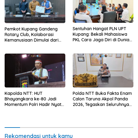
Sentuhan Hangat PLN UPT
Pemkot Kupang Gandeng
Kupang: Bekali Mahasiswa
Rotary Club, Kolaborasi
PKL Cara Jaga Diri di Dunia
Kemanusiaan Dimulai dari
Kerja
Sanitasi Wujudkan Kota yang
Lebih Sehat
Kapolda NTT: HUT
Polda NTT Buka Fakta Enam
Bhayangkara ke-80 Jadi
Calon Taruna Akpol Panda
Momentum Polri Hadir Nyata
2026, Tegaskan Seluruhnya
untuk Rakyat, Bazar UMKM
Penuhi Syarat Domisili dan
dan Pasar Murah Bangkitkan
Lolos Verifikasi Disdukcapil
Ekonomi Masyarakat
Rekomendasi untuk kamu