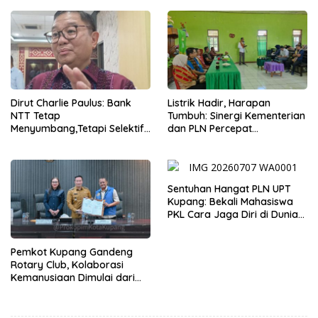
Dirut Charlie Paulus: Bank
Listrik Hadir, Harapan
NTT Tetap
Tumbuh: Sinergi Kementerian
Menyumbang,Tetapi Selektif
dan PLN Percepat
Demi Kepentingan
Pembangunan Infrastruktur
Masyarakat
Desa Oelbiteno
Sentuhan Hangat PLN UPT
Kupang: Bekali Mahasiswa
PKL Cara Jaga Diri di Dunia
Kerja
Pemkot Kupang Gandeng
Rotary Club, Kolaborasi
Kemanusiaan Dimulai dari
Sanitasi Wujudkan Kota yang
Lebih Sehat