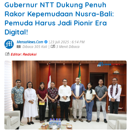
Gubernur NTT Dukung Penuh
Rakor Kepemudaan Nusra–Bali:
Pemuda Harus Jadi Pionir Era
Digital!
MensaNews.Com
|23 Juli 2025 : 6:14 PM
Dibaca 305 Kali |
3 Menit Dibaca
Editor: Redaksi