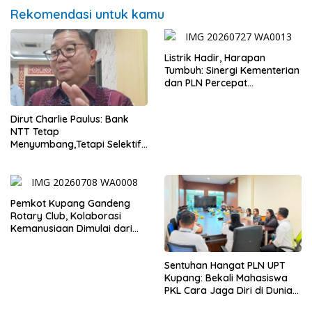
Rekomendasi untuk kamu
Listrik Hadir, Harapan
Tumbuh: Sinergi Kementerian
dan PLN Percepat
Pembangunan Infrastruktur
Desa Oelbiteno
Dirut Charlie Paulus: Bank
NTT Tetap
Menyumbang,Tetapi Selektif
Demi Kepentingan
Masyarakat
Pemkot Kupang Gandeng
Rotary Club, Kolaborasi
Kemanusiaan Dimulai dari
Sanitasi Wujudkan Kota yang
Lebih Sehat
Sentuhan Hangat PLN UPT
Kupang: Bekali Mahasiswa
PKL Cara Jaga Diri di Dunia
Kerja