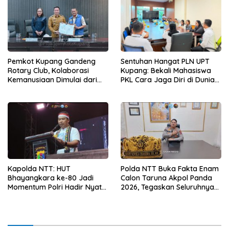
Pemkot Kupang Gandeng
Sentuhan Hangat PLN UPT
Rotary Club, Kolaborasi
Kupang: Bekali Mahasiswa
Kemanusiaan Dimulai dari
PKL Cara Jaga Diri di Dunia
Sanitasi Wujudkan Kota yang
Kerja
Lebih Sehat
Kapolda NTT: HUT
Polda NTT Buka Fakta Enam
Bhayangkara ke-80 Jadi
Calon Taruna Akpol Panda
Momentum Polri Hadir Nyata
2026, Tegaskan Seluruhnya
untuk Rakyat, Bazar UMKM
Penuhi Syarat Domisili dan
dan Pasar Murah Bangkitkan
Lolos Verifikasi Disdukcapil
Ekonomi Masyarakat