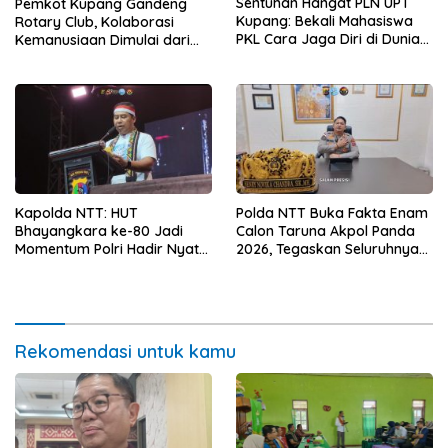
Sentuhan Hangat PLN UPT
Pemkot Kupang Gandeng
Kupang: Bekali Mahasiswa
Rotary Club, Kolaborasi
PKL Cara Jaga Diri di Dunia
Kemanusiaan Dimulai dari
Kerja
Sanitasi Wujudkan Kota yang
Lebih Sehat
Kapolda NTT: HUT
Polda NTT Buka Fakta Enam
Bhayangkara ke-80 Jadi
Calon Taruna Akpol Panda
Momentum Polri Hadir Nyata
2026, Tegaskan Seluruhnya
untuk Rakyat, Bazar UMKM
Penuhi Syarat Domisili dan
dan Pasar Murah Bangkitkan
Lolos Verifikasi Disdukcapil
Ekonomi Masyarakat
Rekomendasi untuk kamu