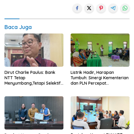
Baca Juga
Dirut Charlie Paulus: Bank
Listrik Hadir, Harapan
NTT Tetap
Tumbuh: Sinergi Kementerian
Menyumbang,Tetapi Selektif
dan PLN Percepat
Demi Kepentingan
Pembangunan Infrastruktur
Masyarakat
Desa Oelbiteno