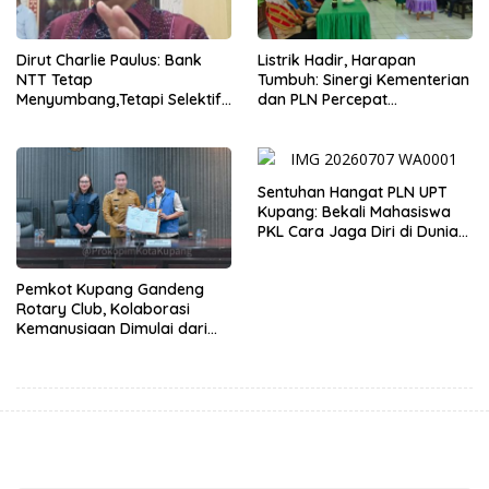
Dirut Charlie Paulus: Bank
Listrik Hadir, Harapan
NTT Tetap
Tumbuh: Sinergi Kementerian
Menyumbang,Tetapi Selektif
dan PLN Percepat
Demi Kepentingan
Pembangunan Infrastruktur
Masyarakat
Desa Oelbiteno
Sentuhan Hangat PLN UPT
Kupang: Bekali Mahasiswa
PKL Cara Jaga Diri di Dunia
Kerja
Pemkot Kupang Gandeng
Rotary Club, Kolaborasi
Kemanusiaan Dimulai dari
Sanitasi Wujudkan Kota yang
Lebih Sehat