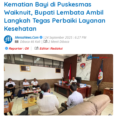
Kematian Bayi di Puskesmas
Waiknuit, Bupati Lembata Ambil
Langkah Tegas Perbaiki Layanan
Kesehatan
MensaNews.Com
|24 September 2025 : 6:27 PM
Dibaca 46 Kali |
2 Menit Dibaca
Reporter : Oll
Editor: Redaksi