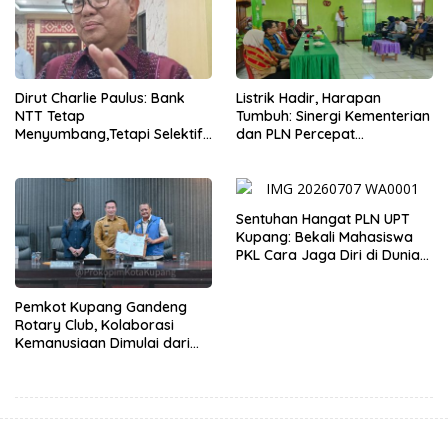
Dirut Charlie Paulus: Bank
Listrik Hadir, Harapan
NTT Tetap
Tumbuh: Sinergi Kementerian
Menyumbang,Tetapi Selektif
dan PLN Percepat
Demi Kepentingan
Pembangunan Infrastruktur
Masyarakat
Desa Oelbiteno
Sentuhan Hangat PLN UPT
Kupang: Bekali Mahasiswa
PKL Cara Jaga Diri di Dunia
Kerja
Pemkot Kupang Gandeng
Rotary Club, Kolaborasi
Kemanusiaan Dimulai dari
Sanitasi Wujudkan Kota yang
Lebih Sehat