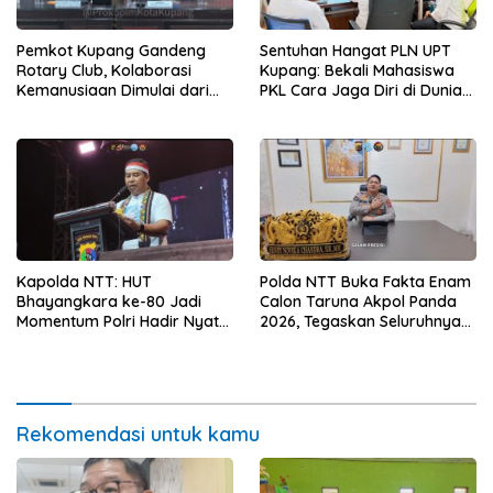
Sentuhan Hangat PLN UPT
Pemkot Kupang Gandeng
Kupang: Bekali Mahasiswa
Rotary Club, Kolaborasi
PKL Cara Jaga Diri di Dunia
Kemanusiaan Dimulai dari
Kerja
Sanitasi Wujudkan Kota yang
Lebih Sehat
Kapolda NTT: HUT
Polda NTT Buka Fakta Enam
Bhayangkara ke-80 Jadi
Calon Taruna Akpol Panda
Momentum Polri Hadir Nyata
2026, Tegaskan Seluruhnya
untuk Rakyat, Bazar UMKM
Penuhi Syarat Domisili dan
dan Pasar Murah Bangkitkan
Lolos Verifikasi Disdukcapil
Ekonomi Masyarakat
Rekomendasi untuk kamu