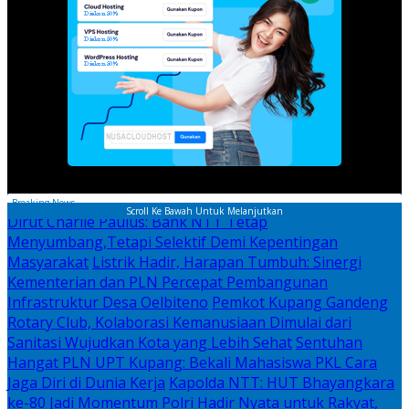
Breaking News
Scroll Ke Bawah Untuk Melanjutkan
Dirut Charlie Paulus: Bank NTT Tetap
Menyumbang,Tetapi Selektif Demi Kepentingan
Masyarakat
Listrik Hadir, Harapan Tumbuh: Sinergi
Kementerian dan PLN Percepat Pembangunan
Infrastruktur Desa Oelbiteno
Pemkot Kupang Gandeng
Rotary Club, Kolaborasi Kemanusiaan Dimulai dari
Sanitasi Wujudkan Kota yang Lebih Sehat
Sentuhan
Hangat PLN UPT Kupang: Bekali Mahasiswa PKL Cara
Jaga Diri di Dunia Kerja
Kapolda NTT: HUT Bhayangkara
ke-80 Jadi Momentum Polri Hadir Nyata untuk Rakyat,