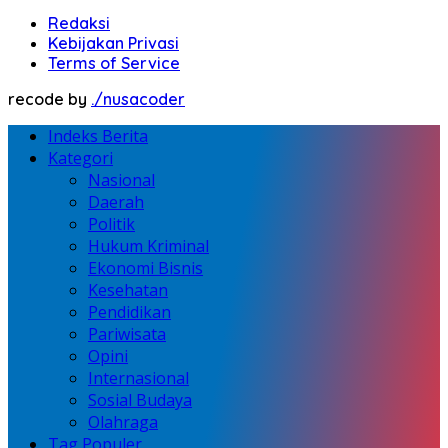
Redaksi
Kebijakan Privasi
Terms of Service
recode by
./nusacoder
Indeks Berita
Kategori
Nasional
Daerah
Politik
Hukum Kriminal
Ekonomi Bisnis
Kesehatan
Pendidikan
Pariwisata
Opini
Internasional
Sosial Budaya
Olahraga
Tag Populer