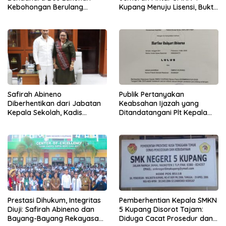
Kebohongan Berulang
Kupang Menuju Lisensi, Bukti
Tuduhan Ke Safirah Runtuh
Inovasi Siswa
Publik Pertanyakan
Safirah Abineno
Keabsahan Ijazah yang
Diberhentikan dari Jabatan
Ditandatangani Plt Kepala
Kepala Sekolah, Kadis
Sekolah SMKN 5 Kupang
Ambros Kodo Tetap
Tandatangani SK Berkala
Prestasi Dihukum, Integritas
Pemberhentian Kepala SMKN
Diuji: Safirah Abineno dan
5 Kupang Disorot Tajam:
Bayang-Bayang Rekayasa
Diduga Cacat Prosedur dan