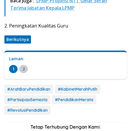
Baca Juga :
LPMP Propinsi NTT Gelar Serah
Terima Jabatan Kepala LPMP
2. Peningkatan Kualitas Guru
Berikutnya
Laman:
1
2
#ArahBaruPendidikan
#KabinetMerahPutih
#PartisipasiSemesta
#PendidikanMerata
#RevolusiPendidikan
Tetap Terhubung Dengan Kami: