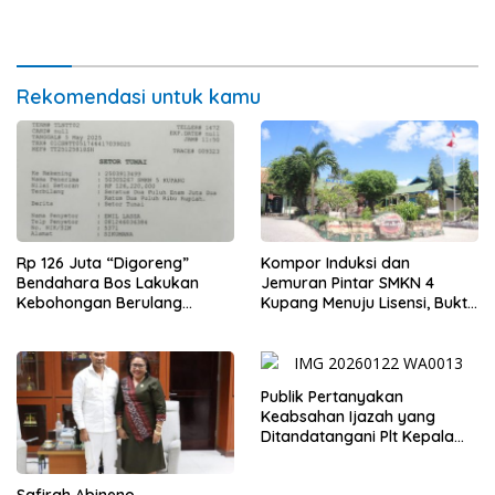
Disiplin ASN
Langgar Aturan ASN
Rekomendasi untuk kamu
Rp 126 Juta “Digoreng”
Kompor Induksi dan
Bendahara Bos Lakukan
Jemuran Pintar SMKN 4
Kebohongan Berulang
Kupang Menuju Lisensi, Bukti
Tuduhan Ke Safirah Runtuh
Inovasi Siswa
Publik Pertanyakan
Keabsahan Ijazah yang
Ditandatangani Plt Kepala
Sekolah SMKN 5 Kupang