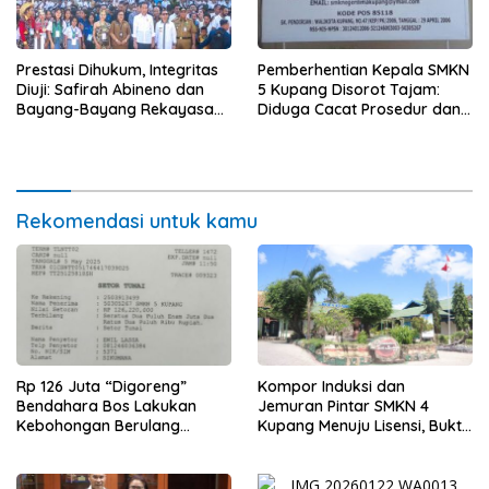
Prestasi Dihukum, Integritas
Pemberhentian Kepala SMKN
Diuji: Safirah Abineno dan
5 Kupang Disorot Tajam:
Bayang-Bayang Rekayasa
Diduga Cacat Prosedur dan
Disiplin ASN
Langgar Aturan ASN
Rekomendasi untuk kamu
Rp 126 Juta “Digoreng”
Kompor Induksi dan
Bendahara Bos Lakukan
Jemuran Pintar SMKN 4
Kebohongan Berulang
Kupang Menuju Lisensi, Bukti
Tuduhan Ke Safirah Runtuh
Inovasi Siswa