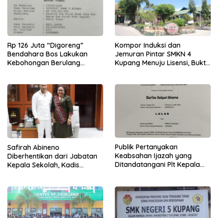
Rp 126 Juta “Digoreng”
Kompor Induksi dan
Bendahara Bos Lakukan
Jemuran Pintar SMKN 4
Kebohongan Berulang
Kupang Menuju Lisensi, Bukti
Tuduhan Ke Safirah Runtuh
Inovasi Siswa
Publik Pertanyakan
Safirah Abineno
Keabsahan Ijazah yang
Diberhentikan dari Jabatan
Ditandatangani Plt Kepala
Kepala Sekolah, Kadis
Sekolah SMKN 5 Kupang
Ambros Kodo Tetap
Tandatangani SK Berkala