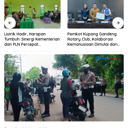
Listrik Hadir, Harapan
Pemkot Kupang Gandeng
Tumbuh: Sinergi Kementerian
Rotary Club, Kolaborasi
dan PLN Percepat
Kemanusiaan Dimulai dari
Pembangunan Infrastruktur
Sanitasi Wujudkan Kota yang
Desa Oelbiteno
Lebih Sehat