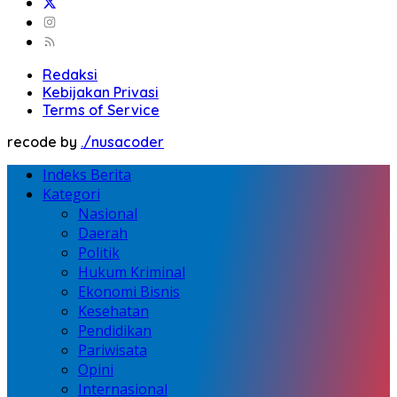
Redaksi
Kebijakan Privasi
Terms of Service
recode by
./nusacoder
Indeks Berita
Kategori
Nasional
Daerah
Politik
Hukum Kriminal
Ekonomi Bisnis
Kesehatan
Pendidikan
Pariwisata
Opini
Internasional