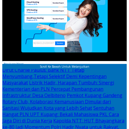
Breaking News
Scroll Ke Bawah Untuk Melanjutkan
Dirut Charlie Paulus: Bank NTT Tetap
Menyumbang,Tetapi Selektif Demi Kepentingan
Masyarakat
Listrik Hadir, Harapan Tumbuh: Sinergi
Kementerian dan PLN Percepat Pembangunan
Infrastruktur Desa Oelbiteno
Pemkot Kupang Gandeng
Rotary Club, Kolaborasi Kemanusiaan Dimulai dari
Sanitasi Wujudkan Kota yang Lebih Sehat
Sentuhan
Hangat PLN UPT Kupang: Bekali Mahasiswa PKL Cara
Jaga Diri di Dunia Kerja
Kapolda NTT: HUT Bhayangkara
ke-80 Jadi Momentum Polri Hadir Nyata untuk Rakyat,