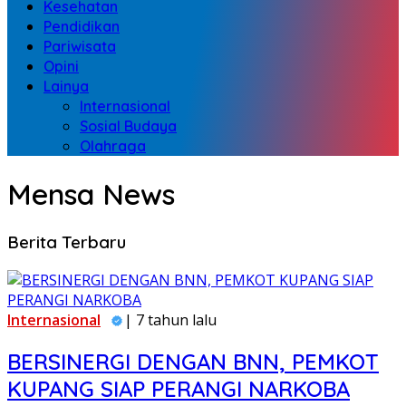
Kesehatan
Pendidikan
Pariwisata
Opini
Lainya
Internasional
Sosial Budaya
Olahraga
Mensa News
Berita Terbaru
Internasional
| 7 tahun lalu
BERSINERGI DENGAN BNN, PEMKOT
KUPANG SIAP PERANGI NARKOBA