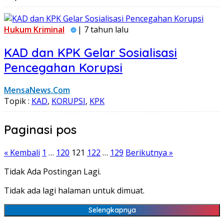
Hukum Kriminal
| 7 tahun lalu
KAD dan KPK Gelar Sosialisasi
Pencegahan Korupsi
MensaNews.Com
Topik :
KAD
,
KORUPSI
,
KPK
Paginasi pos
« Kembali
1
…
120
121
122
…
129
Berikutnya »
Tidak Ada Postingan Lagi.
Tidak ada lagi halaman untuk dimuat.
Selengkapnya