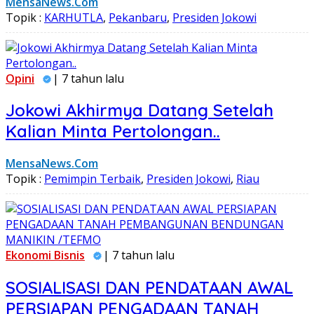
MensaNews.Com
Topik :
KARHUTLA
,
Pekanbaru
,
Presiden Jokowi
Opini
| 7 tahun lalu
Jokowi Akhirmya Datang Setelah
Kalian Minta Pertolongan..
MensaNews.Com
Topik :
Pemimpin Terbaik
,
Presiden Jokowi
,
Riau
Ekonomi Bisnis
| 7 tahun lalu
SOSIALISASI DAN PENDATAAN AWAL
PERSIAPAN PENGADAAN TANAH